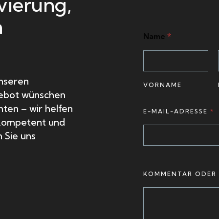
vierung,
n
Name
*
unseren
VORNAME
gebot wünschen
E
ten – wir helfen
E-MAIL-ADRESSE
*
-
 kompetent und
M
n Sie uns
A
I
L
KOMMENTAR ODER 
-
A
D
R